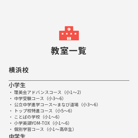
教室一覧
横浜校
小学生
理英会アドバンスコース（小1～2）
中学受験コース（小3～6）
公立中学進学コース～まなび道場（小3～6）
トップ校特進コース（小5～6）
ことばの学校（小1～6）
小学英語YOM-TOX（小1～6）
個別学習コース（小1～高卒生）
中学生