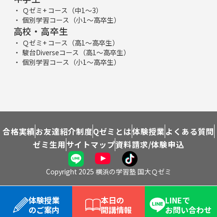
Ｑゼミ+ コース（中1～3）
個別学習コース（小1～高卒生）
高校・高卒生
Ｑゼミ+ コース（高1～高卒生）
駿台Diverseコース（高1～高卒生）
個別学習コース（小1～高卒生）
合格実績
お友達紹介制度
Qゼミとは
体験授業
よくある質問
ゼミ生用
サイトマップ
資料請求/体験申込
Copyright 2025 横浜の学習塾 国大Ｑゼミ
体験授業
本日の
LINEで
のご案内
開講情報
お問い合わせ