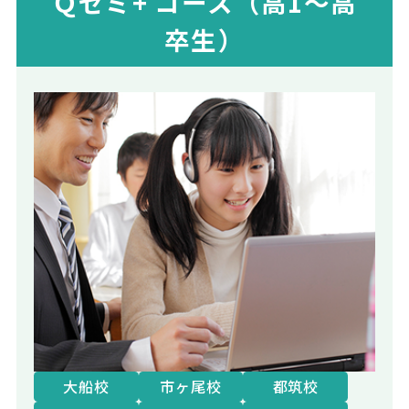
Ｑゼミ+ コース（高1～高
卒生）
大船校
市ヶ尾校
都筑校