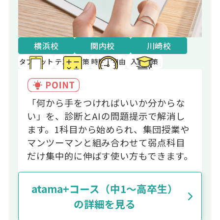
横浜校
関内校
川崎校
タブレット
テスト対策
時間割自由
入試対策
「何から手をつければいいか分からな
い」を、診断とAIの問題提示で解消し
ます。1科目から始められ、集団授業や
マンツーマンと組み合わせて弱点科目
だけ集中的に伸ばす使い方もできます。
atama+コース（中1～高卒生）
の詳細を見る