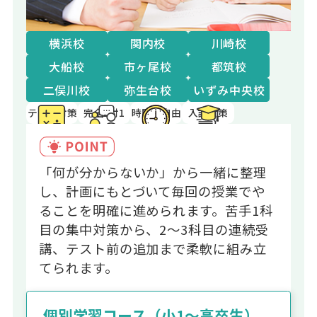
横浜校
関内校
川崎校
大船校
市ヶ尾校
都筑校
二俣川校
弥生台校
いずみ中央校
テスト対策
完全1対1
時間割自由
入試対策
「何が分からないか」から一緒に整理
し、計画にもとづいて毎回の授業でや
ることを明確に進められます。苦手1科
目の集中対策から、2〜3科目の連続受
講、テスト前の追加まで柔軟に組み立
てられます。
個別学習コース（小1～高卒生）