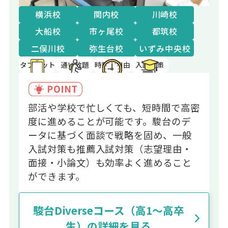
横浜校
関内校
川崎校
大船校
市ヶ尾校
都筑校
二俣川校
弥生台校
いずみ中央校
タブレット
通い放題
時間割自由
入試対策
部活や学校で忙しくても、短時間で高密
度に進めることが可能です。駿台のデ
ータに基づく面談で戦略を固め、一般
入試対策も推薦入試対策（志望理由・
面接・小論文）も効率よく進めること
ができます。
駿台Diverseコース（高1～高卒
生）の詳細を見る