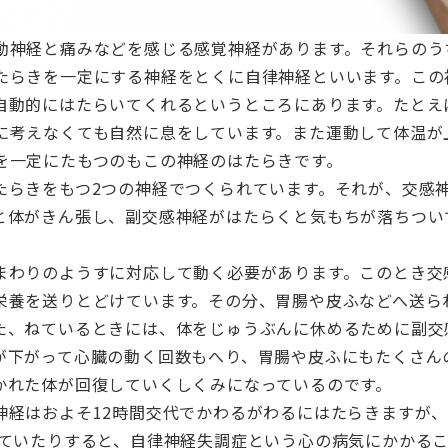
動神経と痛みなどを感じる感覚神経があります。それらのう
たらきを一定にする神経をとくに自律神経といいます。この
自動的にはたらいてくれるというところにあります。たとえ
に考えなくても自然に息をしています。また運動して体温が
を一定にたもつのもこの神経のはたらきです。
たらきをもつ2つの神経でつくられています。それが、交感
と体がきん張し、副交感神経がはたらくと気もちが落ちつい
まわりのようすに対応して動く必要があります。このとき交
栄養を送りとどけています。その分、胃腸や皮ふなどへ送ら
た、ねているときには、体をじゅうぶんに休めるために副交
が下がって心臓の動く回数もへり、胃腸や皮ふにもたくさん
かれた体が回復していくしくみになっているのです。
神経はおよそ12時間交代でかわるがわるにはたらきますが
きていたりすると、自律神経失調症という心の病気にかかる