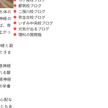
都筑校ブログ
二俣川校ブログ
ち体の
弥生台校ブログ
神経の
いずみ中央校ブログ
ば、夜
元気が出るブログ
上がっ
理科の質問箱
神経と副
てきま
感神経
れる酸
感神経
の栄養
、心配な
こともあ