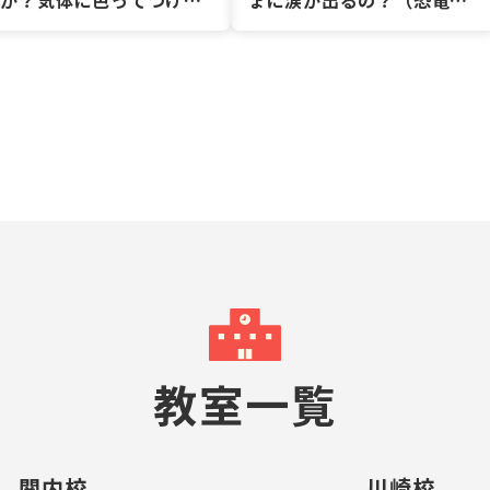
すか？気体に色ってつけら
ょに涙が出るの？（恐竜マ
れないのですか？（たこぞ
ニアくん）
うさん）
教室一覧
関内校
川崎校