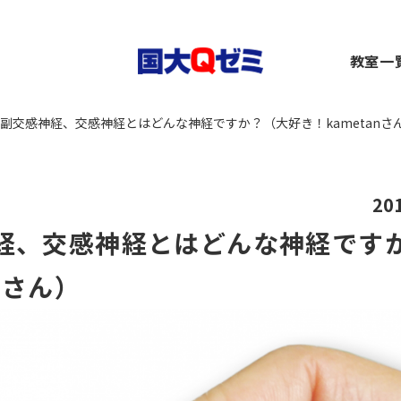
生
教室一
小1～2）
中1～3）
コース（高1～高卒生）
横浜
副交感神経、交感神経とはどんな神経ですか？（大好き！kametanさ
）
1～3）
rseコース（高1～高卒生）
関内
）
小1～高卒生）
ース（小1～高卒生）
川崎
び道場（小3～6）
（中1～高卒生）
+コース（中1～高卒生）
大船
～6）
市ヶ
20
都筑
経、交感神経とはどんな神経です
～6）
二俣
卒生）
弥生
いず
nさん）