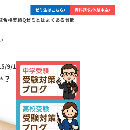
ゼミ生はこちら
資料請求/体験申込
覧
合格実績
Qゼミとは
よくある質問
校
ん）
校
校
校
尾校
15/9/1
校
か？
川校
台校
み中央校