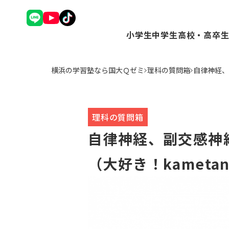
小学生
中学生
高校・高卒
理英会アドバンスコース（
Ｑゼミ+ コース（
Ｑゼミ+ 
横浜の学習塾なら国大Ｑゼミ
理科の質問箱
自律神経、
中学受験コース（小3～6
高校受験コース（中
駿台Dive
Ｑゼミ+ コース（小3～6
個別学習コース（
個別学習コ
公立中学進学コース～まな
atama+コース
atama
トップ校特進コース（小5
理科の質問箱
ことばの学校（小1～6）
自律神経、副交感神
小学英語YOM-TOX（小1
個別学習コース（小1～高
（大好き！kameta