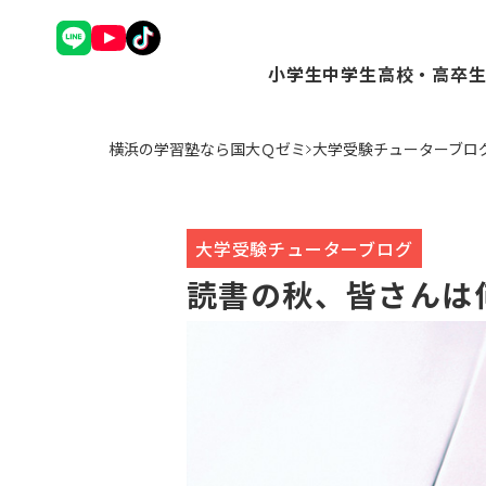
小学生
中学生
高校・高卒
理英会アドバンスコース（
Ｑゼミ+ コース（
Ｑゼミ+ 
横浜の学習塾なら国大Ｑゼミ
大学受験チューターブロ
中学受験コース（小3～6
高校受験コース（中
駿台Dive
Ｑゼミ+ コース（小3～6
個別学習コース（
個別学習コ
公立中学進学コース～まな
atama+コース
atama
トップ校特進コース（小5
大学受験チューターブログ
ことばの学校（小1～6）
読書の秋、皆さんは
小学英語YOM-TOX（小1
個別学習コース（小1～高