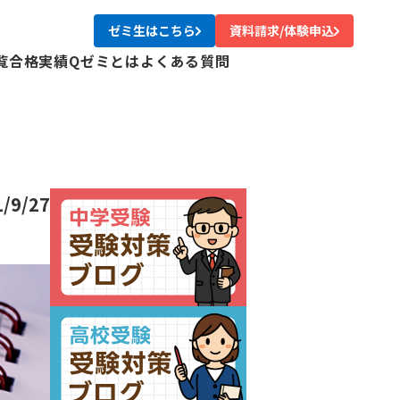
ゼミ生はこちら
資料請求/体験申込
覧
合格実績
Qゼミとは
よくある質問
校
校
校
校
尾校
1/9/27
校
川校
台校
み中央校