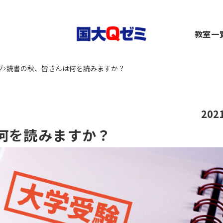
生
教室一
小1～2）
中1～3）
コース（高1～高卒生）
横浜
グ
読書の秋、皆さんは何を読みますか？
）
1～3）
rseコース（高1～高卒生）
関内
）
小1～高卒生）
ース（小1～高卒生）
川崎
び道場（小3～6）
（中1～高卒生）
+コース（中1～高卒生）
大船
～6）
市ヶ
202
都筑
何を読みますか？
～6）
二俣
卒生）
弥生
いず