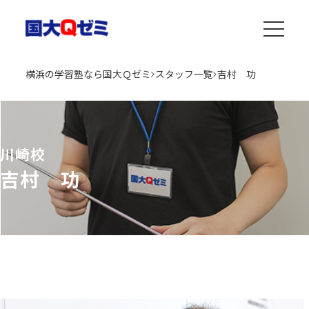
横浜の学習塾なら国大Ｑゼミ
スタッフ一覧
吉村 功
川崎校
吉村 功