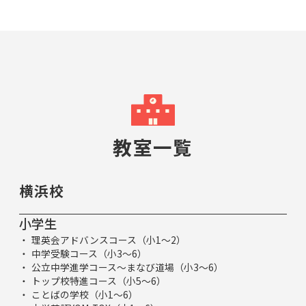
教室一覧
横浜校
小学生
理英会アドバンスコース（小1～2）
中学受験コース（小3～6）
公立中学進学コース～まなび道場（小3～6）
トップ校特進コース（小5～6）
ことばの学校（小1～6）