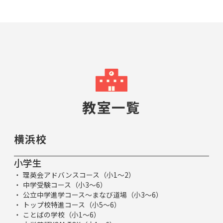
教室一覧
横浜校
小学生
理英会アドバンスコース（小1～2）
中学受験コース（小3～6）
公立中学進学コース～まなび道場（小3～6）
トップ校特進コース（小5～6）
ことばの学校（小1～6）