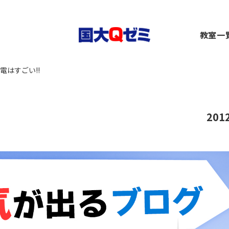
生
教室一
小1～2）
中1～3）
コース（高1～高卒生）
横浜
電はすごい!!
）
1～3）
rseコース（高1～高卒生）
関内
）
小1～高卒生）
ース（小1～高卒生）
川崎
び道場（小3～6）
（中1～高卒生）
+コース（中1～高卒生）
大船
～6）
市ヶ
201
都筑
～6）
二俣
卒生）
弥生
いず