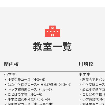
教室一覧
関内校
川崎校
小学生
小学生
中学受験コース（小3～6）
理英会アドバン
公立中学進学コース～まなび道場（小3～6）
中学受験コース
トップ校特進コース（小5～6）
公立中学進学コ
ことばの学校（小1～6）
ことばの学校（
小学英語YOM-TOX（小1～6）
小学英語YOM-
個別学習コース（小1～高卒生）
個別学習コース