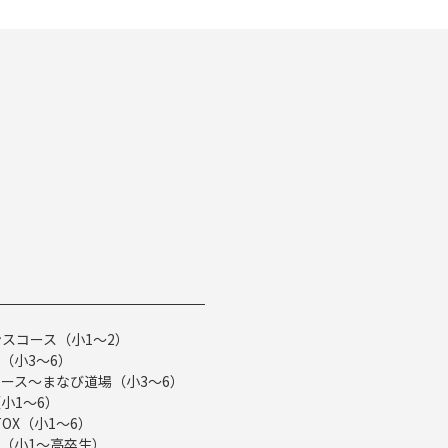
スコース（小1～2）
（小3～6）
ース～まなび道場（小3～6）
小1～6）
TOX（小1～6）
（小1～高卒生）