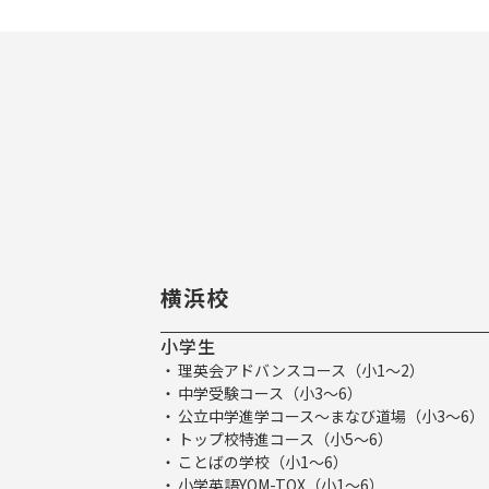
横浜校
小学生
理英会アドバンスコース（小1～2）
中学受験コース（小3～6）
公立中学進学コース～まなび道場（小3～6）
トップ校特進コース（小5～6）
ことばの学校（小1～6）
小学英語YOM-TOX（小1～6）