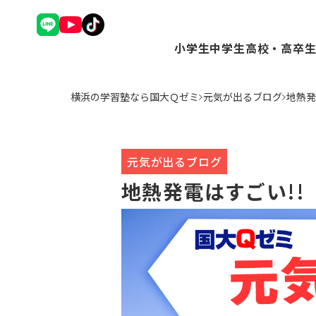
小学生
中学生
高校・高卒
理英会アドバンスコース（
Ｑゼミ+ コース（
Ｑゼミ+ 
横浜の学習塾なら国大Ｑゼミ
元気が出るブログ
地熱発
中学受験コース（小3～6
高校受験コース（中
駿台Dive
Ｑゼミ+ コース（小3～6
個別学習コース（
個別学習コ
公立中学進学コース～まな
atama+コース
atama
トップ校特進コース（小5
元気が出るブログ
ことばの学校（小1～6）
地熱発電はすごい!!
小学英語YOM-TOX（小1
個別学習コース（小1～高