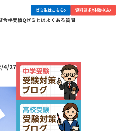
ゼミ生はこちら
資料請求/体験申込
覧
合格実績
Qゼミとは
よくある質問
校
校
校
校
尾校
2/4/27
校
川校
台校
み中央校