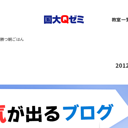
生
教室一
小1～2）
中1～3）
コース（高1～高卒生）
横浜
勝つ朝ごはん
）
1～3）
rseコース（高1～高卒生）
関内
）
小1～高卒生）
ース（小1～高卒生）
川崎
び道場（小3～6）
（中1～高卒生）
+コース（中1～高卒生）
大船
～6）
市ヶ
201
都筑
～6）
二俣
卒生）
弥生
いず