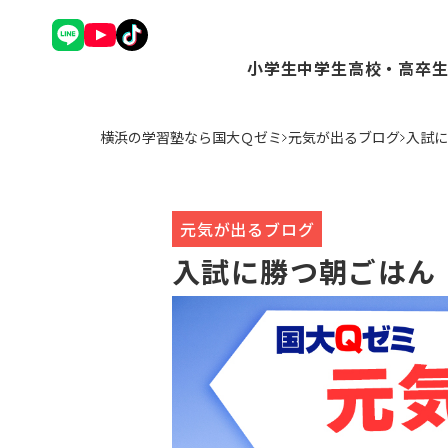
小学生
中学生
高校・高卒
理英会アドバンスコース（
Ｑゼミ+ コース（
Ｑゼミ+ 
横浜の学習塾なら国大Ｑゼミ
元気が出るブログ
入試に
中学受験コース（小3～6
高校受験コース（中
駿台Dive
Ｑゼミ+ コース（小3～6
個別学習コース（
個別学習コ
公立中学進学コース～まな
atama+コース
atama
トップ校特進コース（小5
元気が出るブログ
ことばの学校（小1～6）
入試に勝つ朝ごはん
小学英語YOM-TOX（小1
個別学習コース（小1～高