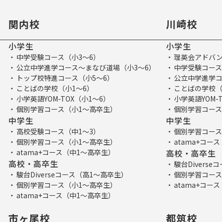
関内校
川崎校
小学生
小学生
中学受験コース（小3～6）
理英会アドバン
公立中学進学コース～まなび道場（小3～6）
中学受験コース
トップ校特進コース（小5～6）
公立中学進学コ
ことばの学校（小1～6）
ことばの学校（
小学英語YOM-TOX（小1～6）
小学英語YOM-
個別学習コース（小1～高卒生）
個別学習コース
中学生
中学生
高校受験コース（中1～3）
個別学習コース
個別学習コース（小1～高卒生）
atama+コー
atama+コース（中1～高卒生）
高校・高卒生
高校・高卒生
駿台Divers
駿台Diverseコース（高1～高卒生）
個別学習コース
個別学習コース（小1～高卒生）
atama+コー
atama+コース（中1～高卒生）
市ヶ尾校
都筑校