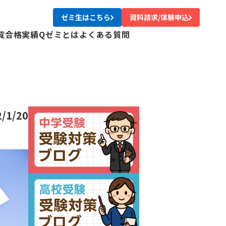
ゼミ生はこちら
資料請求/体験申込
覧
合格実績
Qゼミとは
よくある質問
校
校
校
校
尾校
2/1/20
校
川校
台校
み中央校