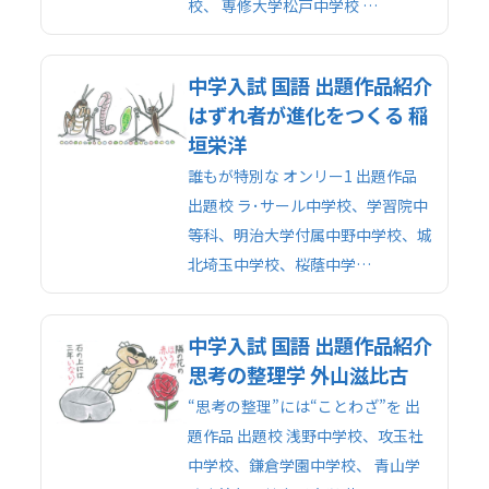
校、 専修大学松戸中学校 …
中学入試 国語 出題作品紹介
はずれ者が進化をつくる 稲
垣栄洋
誰もが特別な オンリー1 出題作品
出題校 ラ･サール中学校、学習院中
等科、明治大学付属中野中学校、城
北埼玉中学校、桜蔭中学…
中学入試 国語 出題作品紹介
思考の整理学 外山滋比古
“思考の整理”には“ことわざ”を 出
題作品 出題校 浅野中学校、攻玉社
中学校、鎌倉学園中学校、 青山学