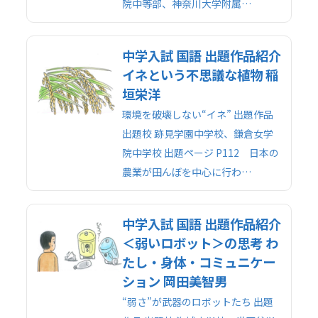
院中等部、神奈川大学附属…
中学入試 国語 出題作品紹介
イネという不思議な植物 稲
垣栄洋
環境を破壊しない“イネ” 出題作品
出題校 跡見学園中学校、鎌倉女学
院中学校 出題ページ P112 日本の
農業が田んぼを中心に行わ…
中学入試 国語 出題作品紹介
＜弱いロボット＞の思考 わ
たし・身体・コミュニケー
ション 岡田美智男
“弱さ”が武器のロボットたち 出題