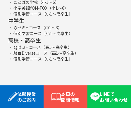
ことばの学校（小1～6）
小学英語YOM-TOX（小1～6）
個別学習コース（小1～高卒生）
中学生
Ｑゼミ+ コース（中1～3）
個別学習コース（小1～高卒生）
高校・高卒生
Ｑゼミ+ コース（高1～高卒生）
駿台Diverseコース（高1～高卒生）
個別学習コース（小1～高卒生）
体験授業
本日の
LINEで
のご案内
開講情報
お問い合わせ
合格実績
お友達紹介制度
Qゼミとは
体験授業
よくある質問
ゼミ生用
サイトマップ
資料請求/体験申込
Copyright 2025 横浜の学習塾 国大Ｑゼミ