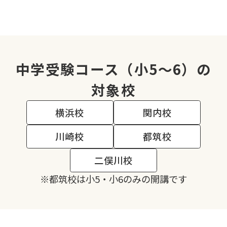
中学受験コース（小5～6）の
対象校
横浜校
関内校
川崎校
都筑校
二俣川校
※都筑校は小5・小6のみの開講です