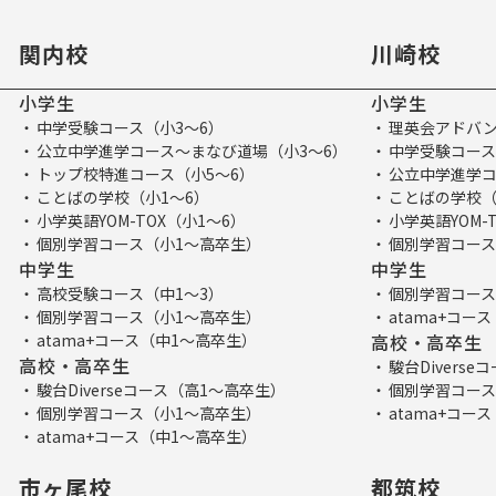
関内校
川崎校
小学生
小学生
中学受験コース（小3～6）
理英会アドバン
公立中学進学コース～まなび道場（小3～6）
中学受験コース
トップ校特進コース（小5～6）
公立中学進学コ
ことばの学校（小1～6）
ことばの学校（
小学英語YOM-TOX（小1～6）
小学英語YOM-
個別学習コース（小1～高卒生）
個別学習コース
中学生
中学生
高校受験コース（中1～3）
個別学習コース
個別学習コース（小1～高卒生）
atama+コー
atama+コース（中1～高卒生）
高校・高卒生
高校・高卒生
駿台Divers
駿台Diverseコース（高1～高卒生）
個別学習コース
個別学習コース（小1～高卒生）
atama+コー
atama+コース（中1～高卒生）
市ヶ尾校
都筑校