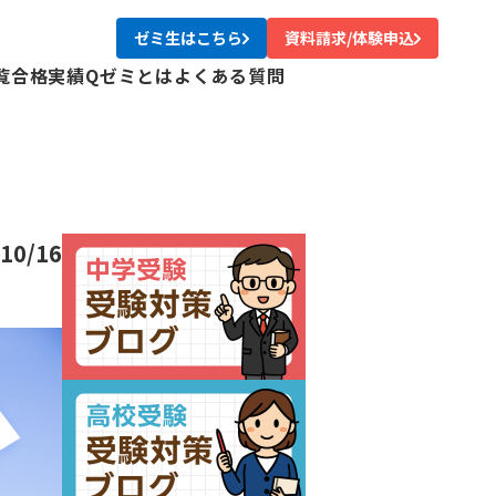
ゼミ生はこちら
資料請求/体験申込
覧
合格実績
Qゼミとは
よくある質問
校
校
校
校
尾校
10/16
校
川校
台校
み中央校