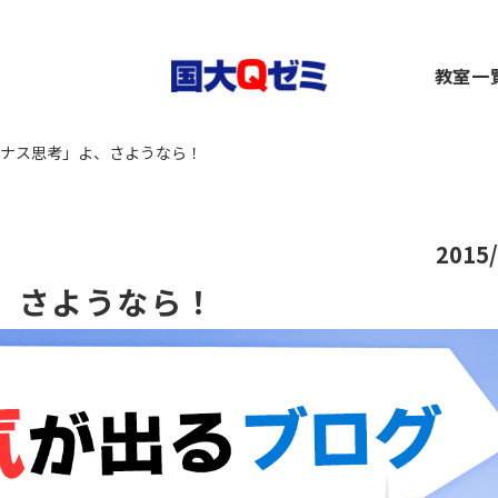
生
教室一
小1～2）
中1～3）
コース（高1～高卒生）
横浜
ナス思考」よ、さようなら！
）
1～3）
rseコース（高1～高卒生）
関内
）
小1～高卒生）
ース（小1～高卒生）
川崎
び道場（小3～6）
（中1～高卒生）
+コース（中1～高卒生）
大船
～6）
市ヶ
2015/
都筑
、さようなら！
～6）
二俣
卒生）
弥生
いず