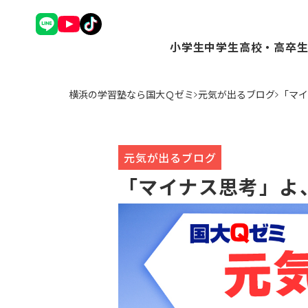
小学生
中学生
高校・高卒
理英会アドバンスコース（
Ｑゼミ+ コース（
Ｑゼミ+ 
横浜の学習塾なら国大Ｑゼミ
元気が出るブログ
「マイ
中学受験コース（小3～6
高校受験コース（中
駿台Dive
Ｑゼミ+ コース（小3～6
個別学習コース（
個別学習コ
公立中学進学コース～まな
atama+コース
atama
トップ校特進コース（小5
元気が出るブログ
ことばの学校（小1～6）
「マイナス思考」よ
小学英語YOM-TOX（小1
個別学習コース（小1～高