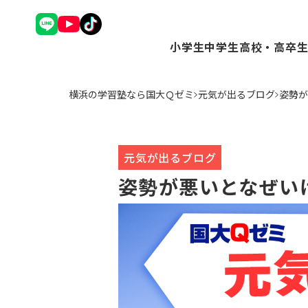
小学生
中学生
高校・高卒
理英会アドバンスコース（
Ｑゼミ+ コース（
Ｑゼミ+ 
横浜の学習塾なら国大Ｑゼミ
元気が出るブログ
姿勢が
中学受験コース（小3～6
高校受験コース（中
駿台Dive
Ｑゼミ+ コース（小3～6
個別学習コース（
個別学習コ
公立中学進学コース～まな
atama+コース
atama
トップ校特進コース（小5
元気が出るブログ
ことばの学校（小1～6）
姿勢が悪いとなぜいけ
小学英語YOM-TOX（小1
個別学習コース（小1～高