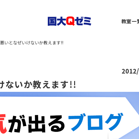
生
教室一
小1～2）
中1～3）
コース（高1～高卒生）
横浜
悪いとなぜいけないか教えます!!
）
1～3）
rseコース（高1～高卒生）
関内
）
小1～高卒生）
ース（小1～高卒生）
川崎
び道場（小3～6）
（中1～高卒生）
+コース（中1～高卒生）
大船
～6）
市ヶ
2012/
都筑
ないか教えます!!
～6）
二俣
卒生）
弥生
いず