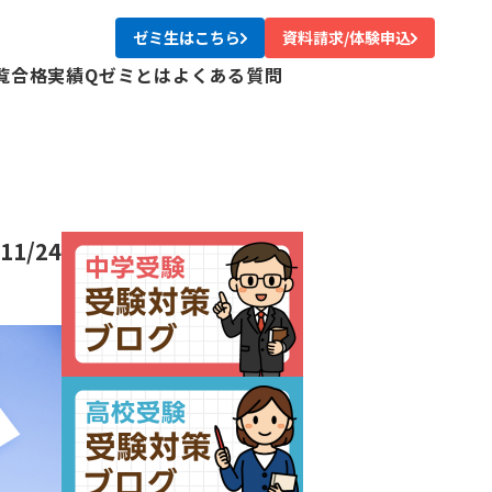
ゼミ生はこちら
資料請求/体験申込
覧
合格実績
Qゼミとは
よくある質問
校
校
校
校
尾校
11/24
校
川校
台校
み中央校