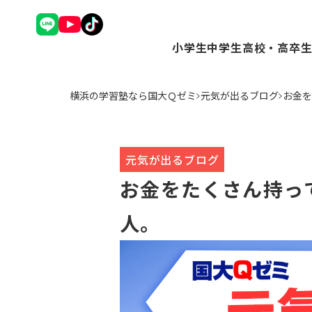
小学生
中学生
高校・高卒
理英会アドバンスコース（
Ｑゼミ+ コース（
Ｑゼミ+ 
横浜の学習塾なら国大Ｑゼミ
元気が出るブログ
お金を
中学受験コース（小3～6
高校受験コース（中
駿台Dive
Ｑゼミ+ コース（小3～6
個別学習コース（
個別学習コ
公立中学進学コース～まな
atama+コース
atama
トップ校特進コース（小5
元気が出るブログ
ことばの学校（小1～6）
お金をたくさん持っ
小学英語YOM-TOX（小1
個別学習コース（小1～高
人。