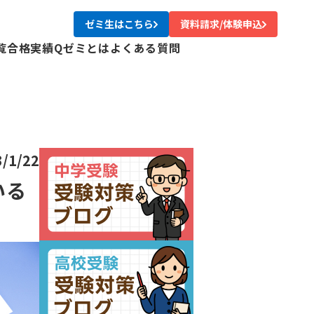
ゼミ生はこちら
資料請求/体験申込
覧
合格実績
Qゼミとは
よくある質問
校
校
校
校
尾校
3/1/22
校
いる
川校
台校
み中央校