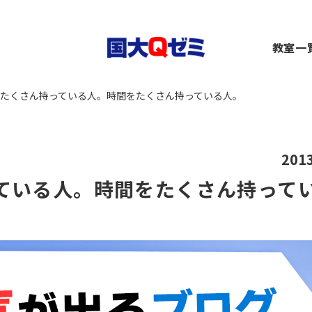
生
教室一
小1～2）
中1～3）
コース（高1～高卒生）
横浜
たくさん持っている人。時間をたくさん持っている人。
）
1～3）
rseコース（高1～高卒生）
関内
）
小1～高卒生）
ース（小1～高卒生）
川崎
び道場（小3～6）
（中1～高卒生）
+コース（中1～高卒生）
大船
～6）
市ヶ
201
都筑
ている人。時間をたくさん持って
～6）
二俣
卒生）
弥生
いず