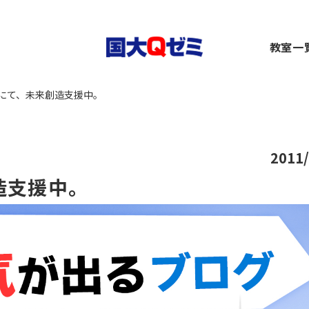
生
教室一
小1～2）
中1～3）
コース（高1～高卒生）
横浜
にて、未来創造支援中。
）
1～3）
rseコース（高1～高卒生）
関内
）
小1～高卒生）
ース（小1～高卒生）
川崎
び道場（小3～6）
（中1～高卒生）
+コース（中1～高卒生）
大船
～6）
市ヶ
2011/
都筑
造支援中。
～6）
二俣
卒生）
弥生
いず