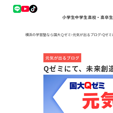
小学生
中学生
高校・高卒
理英会アドバンスコース（
Ｑゼミ+ コース（
Ｑゼミ+ 
横浜の学習塾なら国大Ｑゼミ
元気が出るブログ
Qゼミ
中学受験コース（小3～6
高校受験コース（中
駿台Dive
Ｑゼミ+ コース（小3～6
個別学習コース（
個別学習コ
公立中学進学コース～まな
atama+コース
atama
トップ校特進コース（小5
元気が出るブログ
ことばの学校（小1～6）
Qゼミにて、未来創
小学英語YOM-TOX（小1
個別学習コース（小1～高