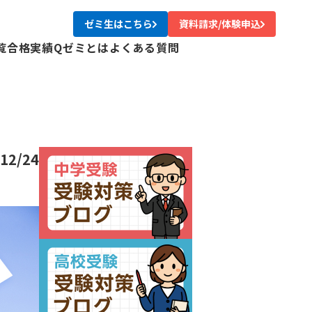
ゼミ生はこちら
資料請求/体験申込
覧
合格実績
Qゼミとは
よくある質問
校
校
校
校
尾校
12/24
校
川校
台校
み中央校