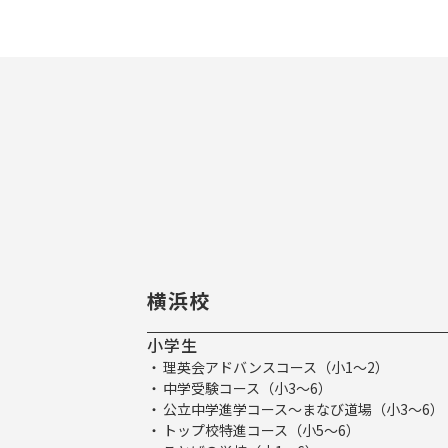
横浜校
小学生
理英会アドバンスコース（小1～2）
中学受験コース（小3～6）
公立中学進学コース～まなび道場（小3～6）
トップ校特進コース（小5～6）