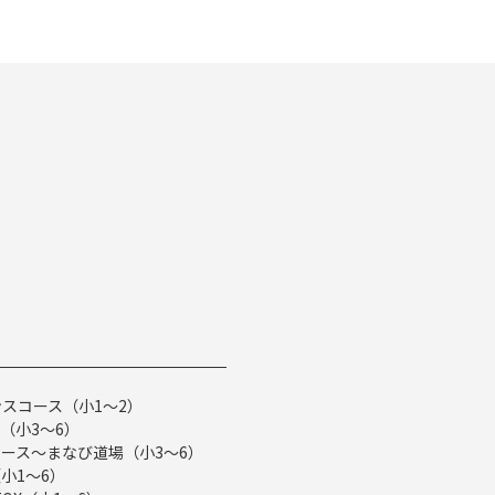
スコース（小1～2）
（小3～6）
ース～まなび道場（小3～6）
小1～6）