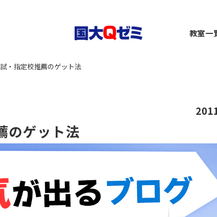
生
教室一
小1～2）
中1～3）
コース（高1～高卒生）
横浜
試・指定校推薦のゲット法
）
1～3）
rseコース（高1～高卒生）
関内
）
小1～高卒生）
ース（小1～高卒生）
川崎
び道場（小3～6）
（中1～高卒生）
+コース（中1～高卒生）
大船
～6）
市ヶ
201
都筑
薦のゲット法
～6）
二俣
卒生）
弥生
いず