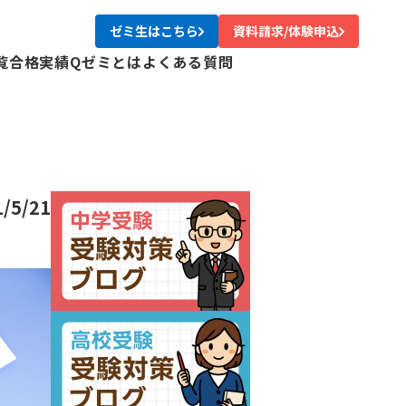
ゼミ生はこちら
資料請求/体験申込
覧
合格実績
Qゼミとは
よくある質問
校
校
校
校
尾校
1/5/21
校
川校
台校
み中央校