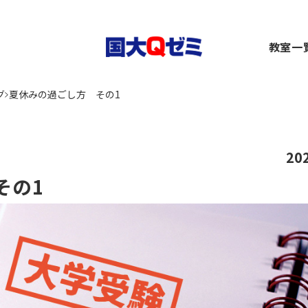
生
教室一
小1～2）
中1～3）
コース（高1～高卒生）
横浜
グ
夏休みの過ごし方 その1
）
1～3）
rseコース（高1～高卒生）
関内
）
小1～高卒生）
ース（小1～高卒生）
川崎
び道場（小3～6）
（中1～高卒生）
+コース（中1～高卒生）
大船
～6）
市ヶ
20
都筑
その1
～6）
二俣
卒生）
弥生
いず