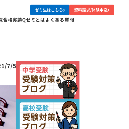
ゼミ生はこちら
資料請求/体験申込
覧
合格実績
Qゼミとは
よくある質問
校
校
校
校
尾校
21/7/5
校
川校
台校
み中央校