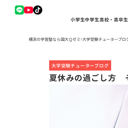
小学生
中学生
高校・高卒
理英会アドバンスコース（
Ｑゼミ+ コース（
Ｑゼミ+ 
横浜の学習塾なら国大Ｑゼミ
大学受験チューターブロ
中学受験コース（小3～6
高校受験コース（中
駿台Dive
Ｑゼミ+ コース（小3～6
個別学習コース（
個別学習コ
公立中学進学コース～まな
atama+コース
atama
トップ校特進コース（小5
大学受験チューターブログ
ことばの学校（小1～6）
夏休みの過ごし方 
小学英語YOM-TOX（小1
個別学習コース（小1～高