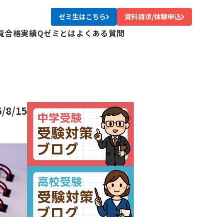
ゼミ生はこちら
資料請求/体験申込
覧
合格実績
Qゼミとは
よくある質問
校
校
校
校
尾校
6/8/15
校
川校
台校
み中央校