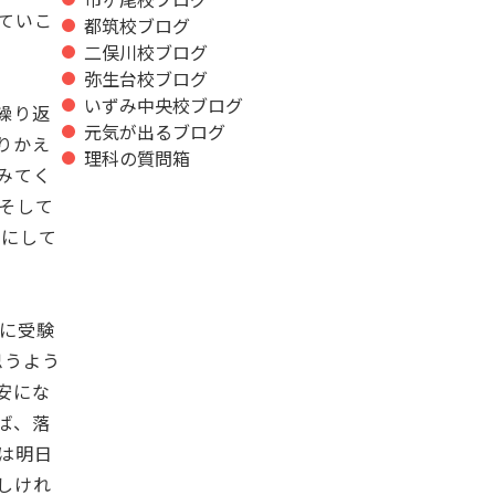
ていこ
都筑校ブログ
二俣川校ブログ
弥生台校ブログ
いずみ中央校ブログ
繰り返
元気が出るブログ
りかえ
理科の質問箱
みてく
そして
うにして
的に受験
思うよう
安にな
ば、落
は明日
しけれ