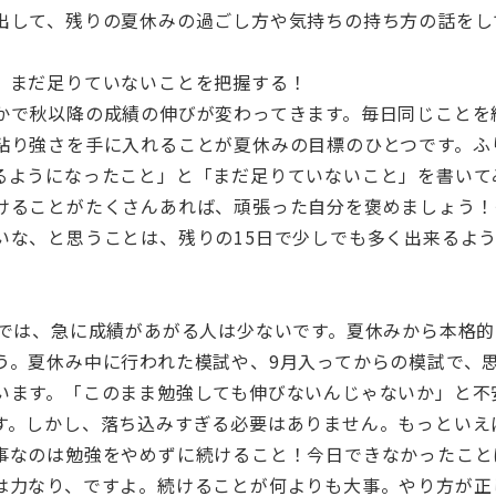
出して、残りの夏休みの過ごし方や気持ちの持ち方の話をし
、まだ足りていないことを把握する！
かで秋以降の成績の伸びが変わってきます。毎日同じことを
粘り強さを手に入れることが夏休みの目標のひとつです。ふ
るようになったこと」と「まだ足りていないこと」を書いて
けることがたくさんあれば、頑張った自分を褒めましょう！
いな、と思うことは、残りの15日で少しでも多く出来るよ
いでは、急に成績があがる人は少ないです。夏休みから本格
う。夏休み中に行われた模試や、9月入ってからの模試で、
います。「このまま勉強しても伸びないんじゃないか」と不
す。しかし、落ち込みすぎる必要はありません。もっといえ
事なのは勉強をやめずに続けること！今日できなかったこと
は力なり、ですよ。続けることが何よりも大事。やり方が正