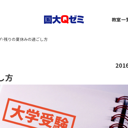
生
教室一
小1～2）
中1～3）
コース（高1～高卒生）
横浜
グ
残りの夏休みの過ごし方
）
1～3）
rseコース（高1～高卒生）
関内
）
小1～高卒生）
ース（小1～高卒生）
川崎
び道場（小3～6）
（中1～高卒生）
+コース（中1～高卒生）
大船
～6）
市ヶ
201
都筑
し方
～6）
二俣
卒生）
弥生
いず