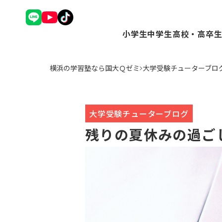
小学生
中学生
高校・高卒
理英会アドバンスコース（
Ｑゼミ+ コース（
Ｑゼミ+ 
横浜の学習塾なら国大Ｑゼミ
大学受験チューターブロ
中学受験コース（小3～6
高校受験コース（中
駿台Dive
Ｑゼミ+ コース（小3～6
個別学習コース（
個別学習コ
公立中学進学コース～まな
atama+コース
atama
トップ校特進コース（小5
大学受験チューターブログ
ことばの学校（小1～6）
残りの夏休みの過ご
小学英語YOM-TOX（小1
個別学習コース（小1～高