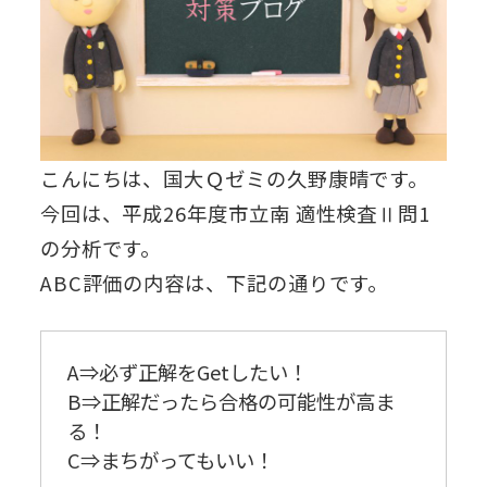
こんにちは、国大Ｑゼミの久野康晴です。
今回は、平成26年度市立南 適性検査Ⅱ問1
の分析です。
ABC評価の内容は、下記の通りです。
A⇒必ず正解をGetしたい！
B⇒正解だったら合格の可能性が高ま
る！
C⇒まちがってもいい！