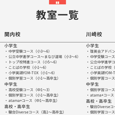
教室一覧
関内校
川崎校
小学生
小学生
中学受験コース（小3～6）
理英会アドバン
公立中学進学コース～まなび道場（小3～6）
中学受験コース
トップ校特進コース（小5～6）
公立中学進学コ
ことばの学校（小1～6）
ことばの学校（
小学英語YOM-TOX（小1～6）
小学英語YOM-
個別学習コース（小1～高卒生）
個別学習コース
中学生
中学生
高校受験コース（中1～3）
個別学習コース
個別学習コース（小1～高卒生）
atama+コー
atama+コース（中1～高卒生）
高校・高卒生
高校・高卒生
駿台Divers
駿台Diverseコース（高1～高卒生）
個別学習コース