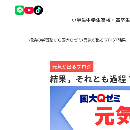
小学生
中学生
高校・高卒
理英会アドバンスコース（
Ｑゼミ+ コース（
Ｑゼミ+ 
横浜の学習塾なら国大Ｑゼミ
元気が出るブログ
結果，
中学受験コース（小3～6
高校受験コース（中
駿台Dive
Ｑゼミ+ コース（小3～6
個別学習コース（
個別学習コ
公立中学進学コース～まな
atama+コース
atama
トップ校特進コース（小5
元気が出るブログ
ことばの学校（小1～6）
結果，それとも過程
小学英語YOM-TOX（小1
個別学習コース（小1～高