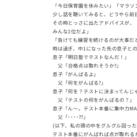
「今日保育園を休みたい」「マラソ
少し話を聴いてみると、どうやら前
その時とっさに出たアドバイスが、
みんな1位だよ」
「負けても練習を続けるのが大事だ
時は過ぎ、中1になった先の息子と
息子「明日塾でテストなんだ！」
父「合格点は取れそうか?」
息子「がんばるよ」
父「何をがんばる?」
息子「何を？テストに決まってんじ
父「テストの何をがんばるの？」
息子「ん～。テスト本番に集中力MA
父「････??」
(以下、私の頭の中をグルグル回った
テスト本番にがんばれば点が取れるか