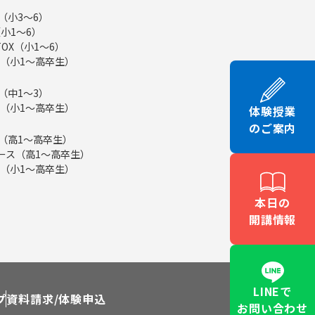
（小3～6）
小1～6）
TOX（小1～6）
（小1～高卒生）
（中1～3）
（小1～高卒生）
体験授業
のご案内
ス（高1～高卒生）
eコース（高1～高卒生）
（小1～高卒生）
本日の
開講情報
LINEで
プ
資料請求/体験申込
お問い合わせ