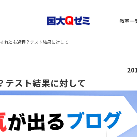
生
教室一
小1～2）
中1～3）
コース（高1～高卒生）
横浜
それとも過程？テスト結果に対して
）
1～3）
rseコース（高1～高卒生）
関内
）
小1～高卒生）
ース（小1～高卒生）
川崎
び道場（小3～6）
（中1～高卒生）
+コース（中1～高卒生）
大船
～6）
市ヶ
20
都筑
？テスト結果に対して
～6）
二俣
卒生）
弥生
いず