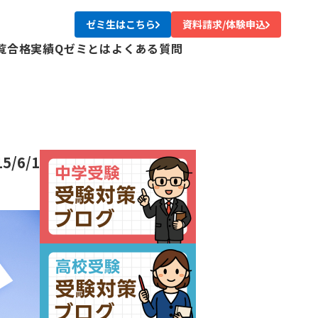
ゼミ生はこちら
資料請求/体験申込
覧
合格実績
Qゼミとは
よくある質問
校
校
校
校
尾校
15/6/1
校
川校
台校
み中央校