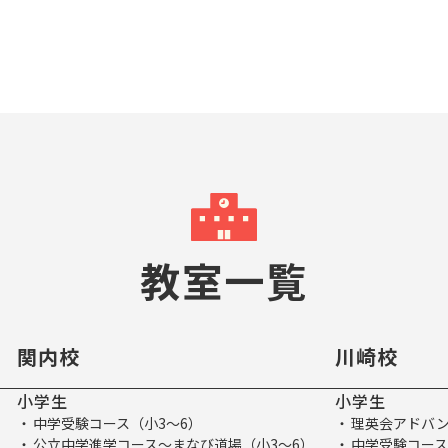
教室一覧
関内校
川崎校
小学生
小学生
中学受験コース（小3～6）
理英会アドバン
公立中学進学コース～まなび道場（小3～6）
中学受験コース