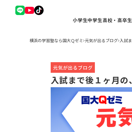
小学生
中学生
高校・高卒
理英会アドバンスコース（
Ｑゼミ+ コース（
Ｑゼミ+ 
横浜の学習塾なら国大Ｑゼミ
元気が出るブログ
入試ま
中学受験コース（小3～6
高校受験コース（中
駿台Dive
Ｑゼミ+ コース（小3～6
個別学習コース（
個別学習コ
公立中学進学コース～まな
atama+コース
atama
トップ校特進コース（小5
元気が出るブログ
ことばの学校（小1～6）
入試まで後１ヶ月の
小学英語YOM-TOX（小1
個別学習コース（小1～高