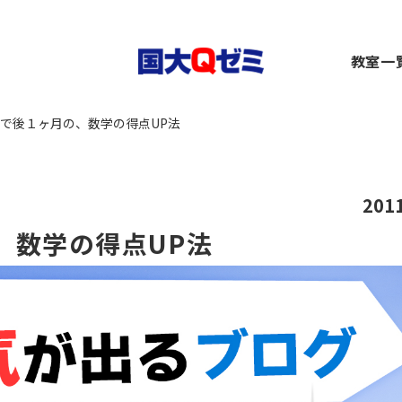
生
教室一
小1～2）
中1～3）
コース（高1～高卒生）
横浜
で後１ヶ月の、数学の得点UP法
）
1～3）
rseコース（高1～高卒生）
関内
）
小1～高卒生）
ース（小1～高卒生）
川崎
び道場（小3～6）
（中1～高卒生）
+コース（中1～高卒生）
大船
～6）
市ヶ
201
都筑
、数学の得点UP法
～6）
二俣
卒生）
弥生
いず