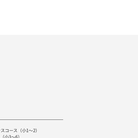
スコース（小1～2）
（小3～6）