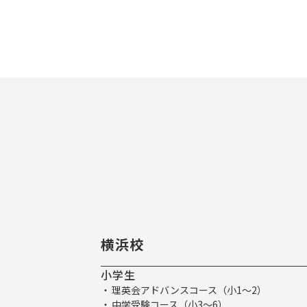
横浜校
小学生
理英会アドバンスコース（小1～2）
中学受験コース（小3～6）