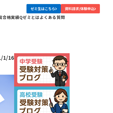
ゼミ生はこちら
資料請求/体験申込
覧
合格実績
Qゼミとは
よくある質問
校
校
校
校
尾校
1/1/16
校
川校
台校
み中央校