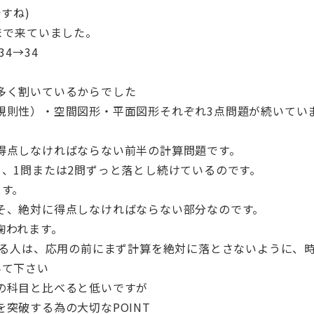
すね)
まで来ていました。
4→34
多く割いているからでした
規則性）・空間図形・平面図形それぞれ3点問題が続いてい
得点しなければならない前半の計算問題です。
、1問または2問ずっと落とし続けているのです。
ます。
そ、絶対に得点しなければならない部分なのです。
掬われます。
いる人は、応用の前にまず計算を絶対に落とさないように、
みて下さい
の科目と比べると低いですが
突破する為の大切なPOINT