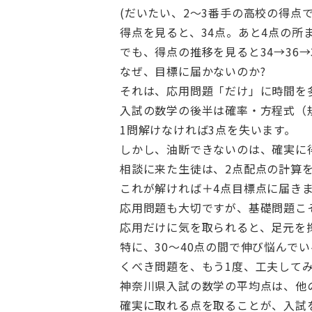
(だいたい、2～3番手の高校の得点で
得点を見ると、34点。あと4点の所
でも、得点の推移を見ると34→36→3
なぜ、目標に届かないのか?
それは、応用問題「だけ」に時間を
入試の数学の後半は確率・方程式（
1問解けなければ3点を失います。
しかし、油断できないのは、確実に
相談に来た生徒は、2点配点の計算を
これが解ければ＋4点目標点に届き
応用問題も大切ですが、基礎問題こ
応用だけに気を取られると、足元を
特に、30～40点の間で伸び悩んで
くべき問題を、もう1度、工夫して
神奈川県入試の数学の平均点は、他
確実に取れる点を取ることが、入試を