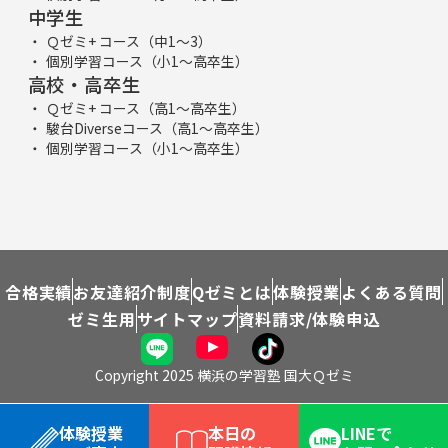
中学生
Ｑゼミ+ コース（中1～3）
個別学習コース（小1～高卒生）
高校・高卒生
Ｑゼミ+ コース（高1～高卒生）
駿台Diverseコース（高1～高卒生）
個別学習コース（小1～高卒生）
合格実績
お友達紹介制度
Qゼミとは
体験授業
よくある質問
ゼミ生用
サイトマップ
資料請求/体験申込
Copyright 2025 横浜の学習塾 国大Ｑゼミ
体験授業
本日の
LINEで