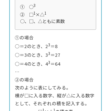
3
① ○
1
1
② □
×△
○、□、△ともに素数
①の場合
3
○＝2のとき、2
＝8
3
○＝3のとき、3
＝27
3
○＝4のとき、4
＝64
…
②の場合
次のように表にしてみる。
横が□に入る数字、縦が△に入る数字
として、それぞれの積を記入する。
1
1