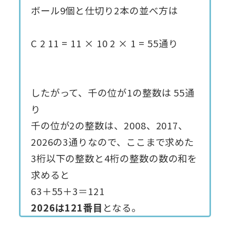
ボール9個と仕切り2本の並べ方は
C
2
11
=
11
×
10
2
×
1
=
55通り
したがって、千の位が1の整数は 55通
り
千の位が2の整数は、2008、2017、
2026の3通りなので、ここまで求めた
3桁以下の整数と4桁の整数の数の和を
求めると
63＋55＋3＝121
2026は121番目
となる。