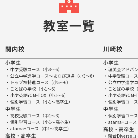
教室一覧
関内校
川崎校
小学生
小学生
中学受験コース（小3～6）
理英会アドバン
公立中学進学コース～まなび道場（小3～6）
中学受験コース
トップ校特進コース（小5～6）
公立中学進学コ
ことばの学校（小1～6）
ことばの学校（
小学英語YOM-TOX（小1～6）
小学英語YOM-
個別学習コース（小1～高卒生）
個別学習コース
中学生
中学生
高校受験コース（中1～3）
個別学習コース
個別学習コース（小1～高卒生）
atama+コー
atama+コース（中1～高卒生）
高校・高卒生
高校・高卒生
駿台Divers