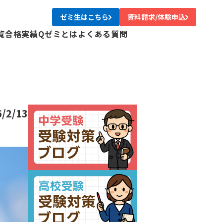
ゼミ生はこちら
資料請求/体験申込
覧
合格実績
Qゼミとは
よくある質問
校
校
校
校
尾校
6/2/13
校
川校
台校
み中央校