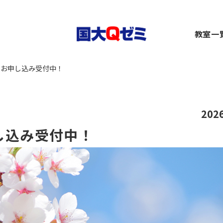
生
教室一
小1～2）
中1～3）
コース（高1～高卒生）
横浜
習 お申し込み受付中！
）
1～3）
rseコース（高1～高卒生）
関内
）
小1～高卒生）
ース（小1～高卒生）
川崎
び道場（小3～6）
（中1～高卒生）
+コース（中1～高卒生）
大船
～6）
市ヶ
202
都筑
申し込み受付中！
～6）
二俣
卒生）
弥生
いず