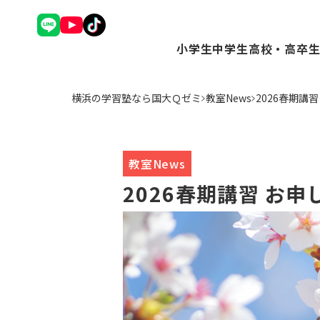
小学生
中学生
高校・高卒
理英会アドバンスコース（
Ｑゼミ+ コース（
Ｑゼミ+ 
横浜の学習塾なら国大Ｑゼミ
教室News
2026春期講
中学受験コース（小3～6
高校受験コース（中
駿台Dive
Ｑゼミ+ コース（小3～6
個別学習コース（
個別学習コ
公立中学進学コース～まな
atama+コース
atama
トップ校特進コース（小5
教室News
ことばの学校（小1～6）
2026春期講習 お
小学英語YOM-TOX（小1
個別学習コース（小1～高