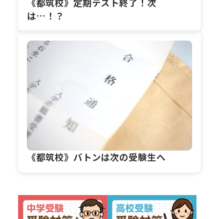
《都筑校》定期テスト終了！次
は…！？
《都筑校》バトンは次の受験生へ