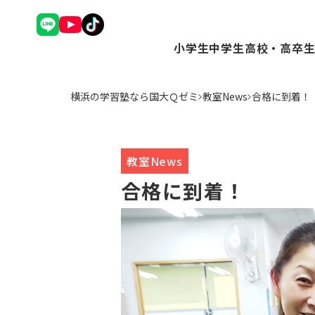
小学生
中学生
高校・高卒
理英会アドバンスコース（
Ｑゼミ+ コース（
Ｑゼミ+ 
横浜の学習塾なら国大Ｑゼミ
教室News
合格に到着！
中学受験コース（小3～6
高校受験コース（中
駿台Dive
Ｑゼミ+ コース（小3～6
個別学習コース（
個別学習コ
公立中学進学コース～まな
atama+コース
atama
トップ校特進コース（小5
教室News
ことばの学校（小1～6）
合格に到着！
小学英語YOM-TOX（小1
個別学習コース（小1～高