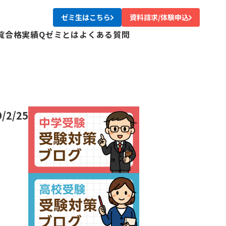
ゼミ生はこちら
資料請求/体験申込
覧
合格実績
Qゼミとは
よくある質問
校
校
校
校
尾校
9/2/25
校
川校
台校
み中央校