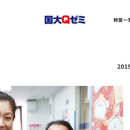
生
教室一
小1～2）
中1～3）
コース（高1～高卒生）
横浜
）
1～3）
rseコース（高1～高卒生）
関内
）
小1～高卒生）
ース（小1～高卒生）
川崎
び道場（小3～6）
（中1～高卒生）
+コース（中1～高卒生）
大船
～6）
市ヶ
201
都筑
～6）
二俣
卒生）
弥生
いず