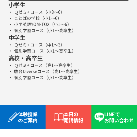
小学生
Ｑゼミ+ コース（小3～6）
ことばの学校（小1～6）
小学英語YOM-TOX（小1～6）
個別学習コース（小1～高卒生）
中学生
Ｑゼミ+ コース（中1～3）
個別学習コース（小1～高卒生）
高校・高卒生
Ｑゼミ+ コース（高1～高卒生）
駿台Diverseコース（高1～高卒生）
個別学習コース（小1～高卒生）
体験授業
本日の
LINEで
のご案内
開講情報
お問い合わせ
合格実績
お友達紹介制度
Qゼミとは
体験授業
よくある質問
ゼミ生用
サイトマップ
資料請求/体験申込