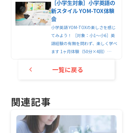
［小学生対象］小学英語の
新スタイル YOM-TOX体験
会
小学英語 YOM-TOXの楽しさを感じ
てみよう！ ［対象：小1～小6］英
語経験の有無を問わず、楽しく学べ
ます 1ヶ月体験（50分×4回）…
一覧に戻る
関連記事