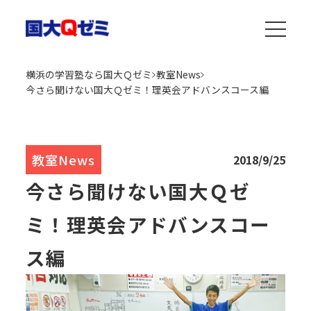
横浜の学習塾なら国大Ｑゼミ
教室News
今さら聞けない国大Ｑゼミ！理英会アドバンスコース編
教室News
2018/9/25
今さら聞けない国大Ｑゼ
ミ！理英会アドバンスコー
ス編