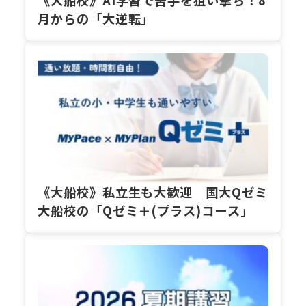
《大船校》AI学習で苦手を狙い撃ち！8
月からの「大逆転」
《大船校》私立生も大歓迎 国大Qゼミ
大船校の「Qゼミ＋(プラス)コース」