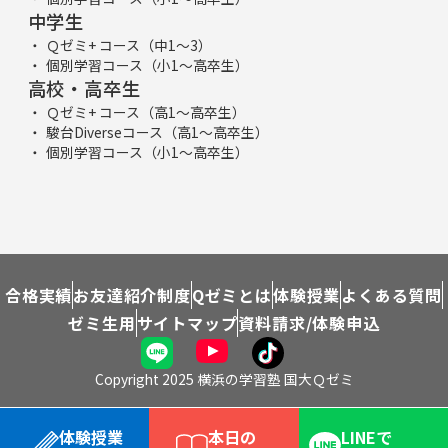
中学生
Ｑゼミ+ コース（中1～3）
個別学習コース（小1～高卒生）
高校・高卒生
Ｑゼミ+ コース（高1～高卒生）
駿台Diverseコース（高1～高卒生）
個別学習コース（小1～高卒生）
合格実績
お友達紹介制度
Qゼミとは
体験授業
よくある質問
ゼミ生用
サイトマップ
資料請求/体験申込
Copyright 2025 横浜の学習塾 国大Ｑゼミ
体験授業
本日の
LINEで