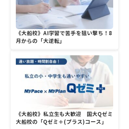
《大船校》AI学習で苦手を狙い撃ち！8
月からの「大逆転」
《大船校》私立生も大歓迎 国大Qゼミ
大船校の「Qゼミ＋(プラス)コース」