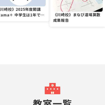
川崎校》2025年度開講
《川崎校》まなび道場算数
tama＋ 中学生は1年で
成果報告
着々と学力アップ中！！
教室一覧