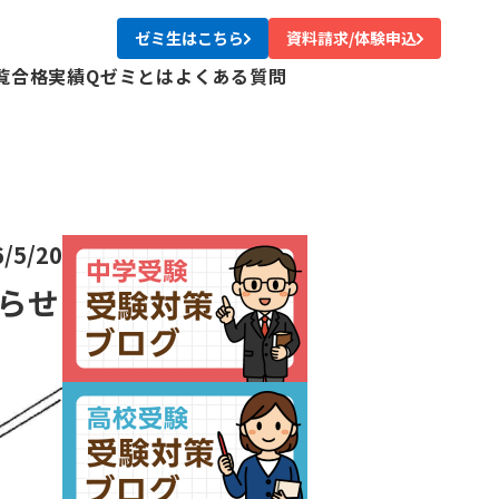
ゼミ生はこちら
資料請求/体験申込
覧
合格実績
Qゼミとは
よくある質問
校
校
校
校
尾校
6/5/20
校
知らせ
川校
台校
み中央校