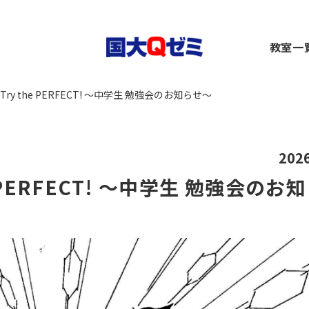
生
教室一
小1～2）
中1～3）
コース（高1～高卒生）
横浜
ry the PERFECT! ～中学生 勉強会のお知らせ～
）
1～3）
rseコース（高1～高卒生）
関内
）
小1～高卒生）
ース（小1～高卒生）
川崎
び道場（小3～6）
（中1～高卒生）
+コース（中1～高卒生）
大船
～6）
市ヶ
202
都筑
 PERFECT! ～中学生 勉強会のお
～6）
二俣
卒生）
弥生
いず