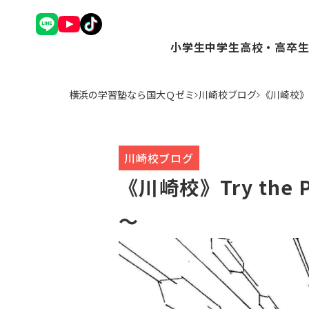
小学生
中学生
高校・高卒
理英会アドバンスコース（
Ｑゼミ+ コース（
Ｑゼミ+ 
横浜の学習塾なら国大Ｑゼミ
川崎校ブログ
《川崎校》T
中学受験コース（小3～6
高校受験コース（中
駿台Dive
Ｑゼミ+ コース（小3～6
個別学習コース（
個別学習コ
公立中学進学コース～まな
atama+コース
atama
トップ校特進コース（小5
川崎校ブログ
ことばの学校（小1～6）
《川崎校》Try the
小学英語YOM-TOX（小1
個別学習コース（小1～高
～