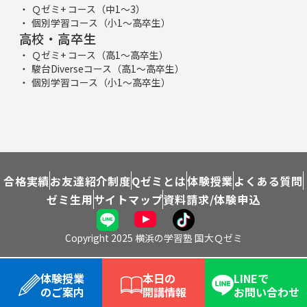
Ｑゼミ+ コース（中1～3）
個別学習コース（小1～高卒生）
高校・高卒生
Ｑゼミ+ コース（高1～高卒生）
駿台Diverseコース（高1～高卒生）
個別学習コース（小1～高卒生）
合格実績
お友達紹介制度
Qゼミとは
体験授業
よくある質問
ゼミ生用
サイトマップ
資料請求/体験申込
Copyright 2025 横浜の学習塾 国大Ｑゼミ
体験授業
本日の
LINEで
のご案内
開講情報
お問い合わせ