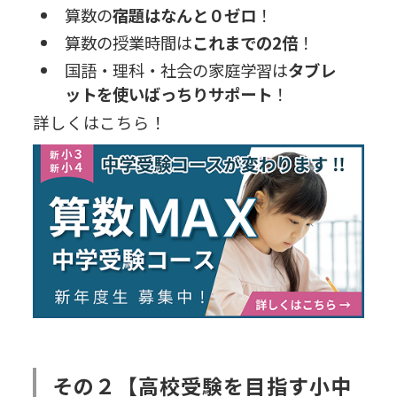
算数の
宿題はなんと０ゼロ
！
算数の授業時間は
これまでの2倍
！
国語・理科・社会の家庭学習は
タブレ
ットを使いばっちりサポート
！
詳しくはこちら！
その２【高校受験を目指す小中