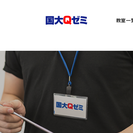
生
教室一
小1～2）
中1～3）
コース（高1～高卒生）
横浜
）
1～3）
rseコース（高1～高卒生）
関内
）
小1～高卒生）
ース（小1～高卒生）
川崎
び道場（小3～6）
（中1～高卒生）
+コース（中1～高卒生）
大船
～6）
市ヶ
都筑
～6）
二俣
卒生）
弥生
いず