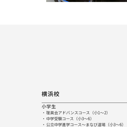
横浜校
小学生
理英会アドバンスコース（小1～2）
中学受験コース（小3～6）
公立中学進学コース～まなび道場（小3～6）