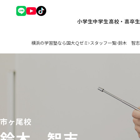
小学生
中学生
高校・高卒
理英会アドバンスコース（
Ｑゼミ+ コース（
Ｑゼミ+ 
横浜の学習塾なら国大Ｑゼミ
スタッフ一覧
鈴木 智志
中学受験コース（小3～6
高校受験コース（中
駿台Dive
Ｑゼミ+ コース（小3～6
個別学習コース（
個別学習コ
公立中学進学コース～まな
atama+コース
atama
トップ校特進コース（小5
ことばの学校（小1～6）
小学英語YOM-TOX（小1
個別学習コース（小1～高
市ヶ尾校
鈴木 智志