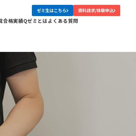
ゼミ生はこちら
資料請求/体験申込
覧
合格実績
Qゼミとは
よくある質問
校
校
校
校
尾校
校
川校
台校
み中央校