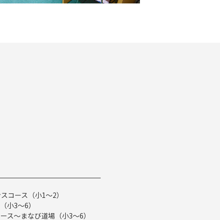
スコース（小1～2）
（小3～6）
ース～まなび道場（小3～6）